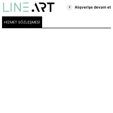
Alışverişe devam et
HIZMET SÖZLEŞMESI